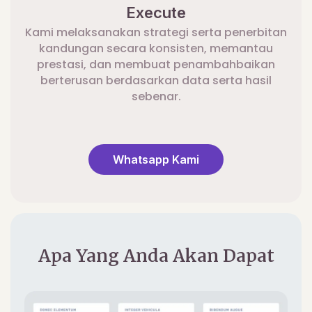
Execute
Kami melaksanakan strategi serta penerbitan
kandungan secara konsisten, memantau
prestasi, dan membuat penambahbaikan
berterusan berdasarkan data serta hasil
sebenar.
Whatsapp Kami
Apa Yang Anda Akan Dapat