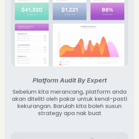
Platform Audit By Expert
Sebelum kita merancang, platform anda
akan diteliti oleh pakar untuk kenal-pasti
kekurangan. Barulah kita boleh susun
strategy apa nak buat