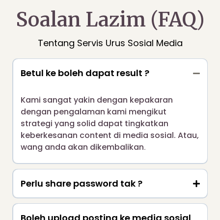
Soalan Lazim (FAQ)
Tentang Servis Urus Sosial Media
Betul ke boleh dapat result ?
Kami sangat yakin dengan kepakaran
dengan pengalaman kami mengikut
strategi yang solid dapat tingkatkan
keberkesanan content di media sosial. Atau,
wang anda akan dikembalikan
.
Perlu share password tak ?
Tidak perlu. Ia demi menjamin keselamatan dan
privacy client.
Boleh upload posting ke media sosial