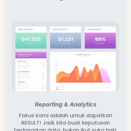
Reporting & Analytics
Fokus kami adalah untuk dapatkan
RESULT! Jadi, kita buat keputusan
bedasarkan data, bukan ikut suka hati.