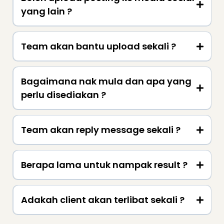
yang lain ?
Ya. Format yang kami sediakan boleh diguna-
pakai untuk diupload ke platform lain.
Team akan bantu upload sekali ?
Ya. Semua pakej kami termasuk merancang,
susun content calendar dan upload.
Bagaimana nak mula dan apa yang
perlu disediakan ?
Team kami akan guide and step-by-step
disepanjang proses mengikut guideline dan
Team akan reply message sekali ?
checklist yang kami sediakan. Kita akan
bekerja-sama sebagai satu team.
Berapa lama untuk nampak result ?
Adakah client akan terlibat sekali ?
Ya, semestinya.