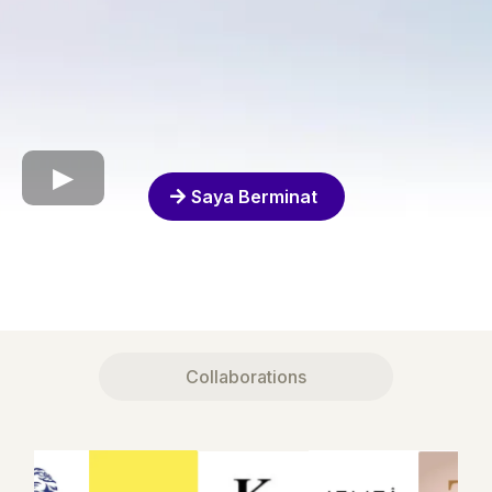
Saya Berminat
Collaborations