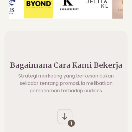
Bagaimana Cara Kami Bekerja
Strategi marketing yang berkesan bukan
sekadar tentang promosi, ia melibatkan
pemahaman terhadap audiens.