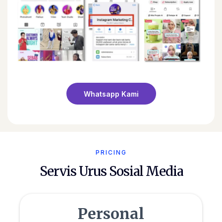
Whatsapp Kami
PRICING
Servis Urus Sosial Media
Personal